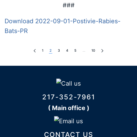
###
Download 2022-09-01-Postivie-Rabies-
Bats-PR
1
2
3
4
5
…
10
217-352-7961
( Main office )
CONTACT US