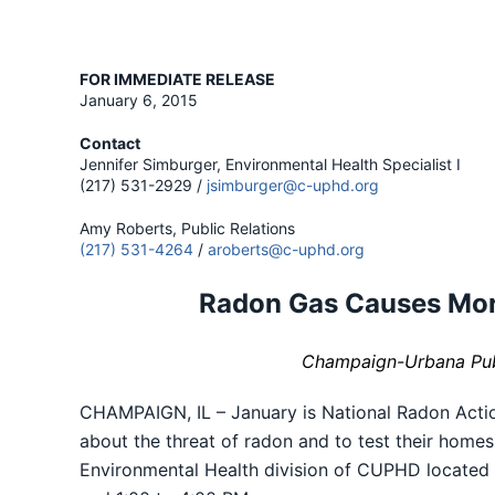
FOR IMMEDIATE RELEASE
January 6, 2015
Contact
Jennifer Simburger, Environmental Health Specialist I
(217) 531-2929 /
jsimburger@c-uphd.org
Amy Roberts, Public Relations
(217) 531-4264
/
aroberts@c-uphd.org
Radon Gas Causes Mo
Champaign-Urbana Publi
CHAMPAIGN, IL – January is National Radon Acti
about the threat of radon and to test their homes
Environmental Health division of CUPHD located