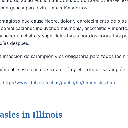
rtamento de Salud Pública del Condado de Cook at 847-818-
 emergencia para evitar infección a otros.
ontagioso que causa fiebre, dolor y enrojecimiento de ojos, 
 complicaciones incluyendo neumonía, encefalitis y muerte. 
necer en el aire y superficies hasta por dos horas. Las p
 días después.
infección de sarampión y es obligatoria para todos los niño
xión entre este caso de sarampión y el brote de sarampión
te
http://www.idph.state.il.us/public/hb/hbmeasles.htm
.
sles in Illinois