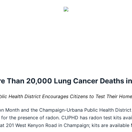
re Than 20,000 Lung Cancer
Deaths i
c Health District Encourages Citizens to Test Their
Homes
on Month and the Champaign-Urbana Public Health District
 for the presence of radon. CUPHD has radon test kits avail
 at 201 West Kenyon Road in Champaign; kits are availabl