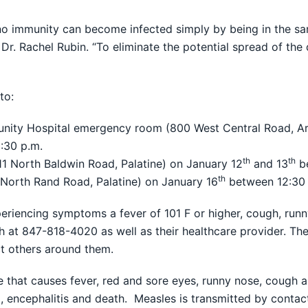
 no immunity can become infected simply by being in the 
. Rachel Rubin. “To eliminate the potential spread of the di
to:
unity Hospital emergency room (800 West Central Road, Ar
:30 p.m.
th
th
 North Baldwin Road, Palatine) on January 12
and 13
be
th
85 North Rand Road, Palatine) on January 16
between 12:30 
riencing symptoms a fever of 101 F or higher, cough, runn
at 847-818-4020 as well as their healthcare provider. Thes
ct others around them.
e that causes fever, red and sore eyes, runny nose, cough 
, encephalitis and death. Measles is transmitted by contac